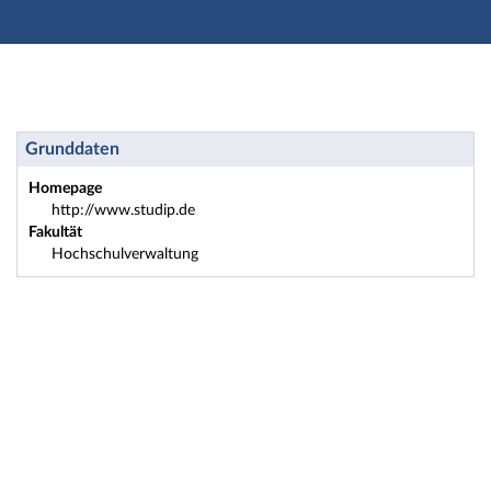
Hauptnavigation
Zweite Navigationsebene
Dritte Navigationsebene
Hauptinhalt
Fußzeile
Einrichtung: Lern- und Sprachenzentrum - Kurzinfo
Grunddaten
Homepage
http://www.studip.de
Fakultät
Hochschulverwaltung