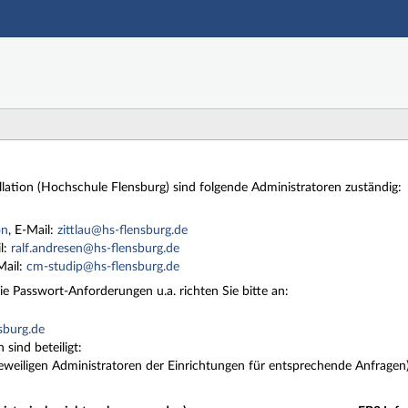
Hauptnavigation
Zweite Navigationsebene
Dritte Navigationsebene
Hauptinhalt
Fußzeile
allation (Hochschule Flensburg) sind folgende Administratoren zuständig:
on
, E-Mail:
zittlau@hs-flensburg.de
il:
ralf.andresen@hs-flensburg.de
Mail:
cm-studip@hs-flensburg.de
e Passwort-Anforderungen u.a. richten Sie bitte an:
sburg.de
sind beteiligt:
eweiligen Administratoren der Einrichtungen für entsprechende Anfragen