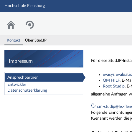
Hochschule Flensburg
Kontakt
Über Stud.IP
Impressum
Impressum
Für diese Stud.IP-Inst
evasys evaluati
Ansprechpartner
QM HILF
, E-Ma
Entwickler
Root Studip
, E-
Datenschutzerklärung
allgemeine Anfragen wi
cm-studip@hs-flen
Folgende Einrichtungen 
(Genannt werden die j