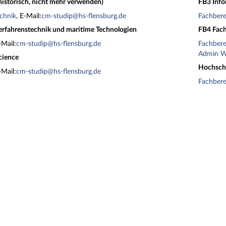
historisch, nicht mehr verwenden)
FB3 Inf
chnik
, E-Mail:
cm-studip@hs-flensburg.de
Fachber
rfahrenstechnik und maritime Technologien
FB4 Fach
-Mail:
cm-studip@hs-flensburg.de
Fachber
Admin W
cience
Hochsch
-Mail:
cm-studip@hs-flensburg.de
Fachber