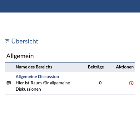
Hauptnavigation
Zweite Navigationsebene
Dritte Navigationsebene
Hauptinhalt
Fußzeile
Einrichtung: Lern- und Sprachenzentrum - Forum
Übersicht
Allgemein
Name des Bereichs
Beiträge
Aktionen
Allgemeine Diskussion
Hier ist Raum für allgemeine
0
Diskussionen