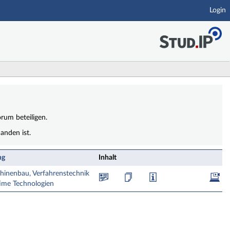
Login
rum beteiligen.
anden ist.
ng
Inhalt
inenbau, Verfahrenstechnik
ime Technologien