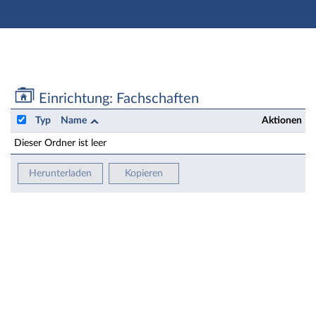
Hauptnavigation
Zweite Navigationsebene
Hauptinhalt
Fußzeile
Einrichtung: Fachschaften - Dateien
Einrichtung: Fachschaften
Typ
Name
Aktionen
Dieser Ordner ist leer
Herunterladen
Kopieren