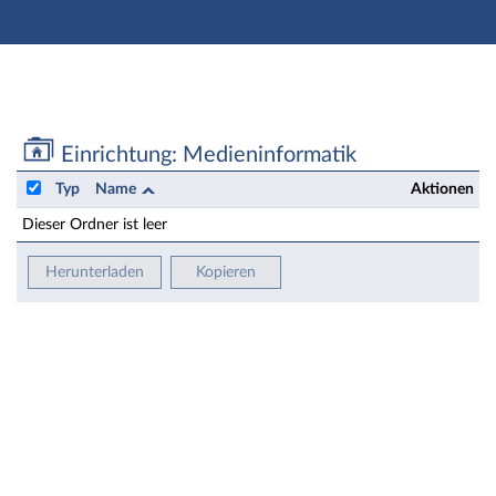
Hauptnavigation
Zweite Navigationsebene
Hauptinhalt
Fußzeile
Einrichtung: Medieninformatik - Dateien
Einrichtung: Medieninformatik
Typ
Name
Aktionen
Dieser Ordner ist leer
Herunterladen
Kopieren