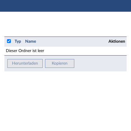
Hauptnavigation
Zweite Navigationsebene
Hauptinhalt
Fußzeile
Einrichtung: Film & Media Arts - Dateien
Typ
Name
Aktionen
Dieser Ordner ist leer
Herunterladen
Kopieren