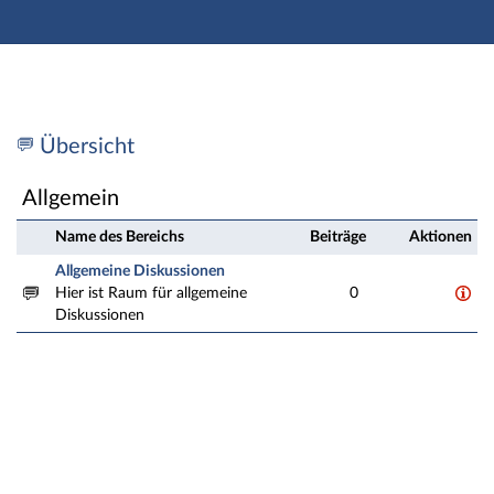
Hauptnavigation
Zweite Navigationsebene
Dritte Navigationsebene
Hauptinhalt
Fußzeile
Fachbereich: FB4 Fachbereich Wirtschaft - Forum
Übersicht
Allgemein
Name des Bereichs
Beiträge
Aktionen
Allgemeine Diskussionen
Hier ist Raum für allgemeine
0
Diskussionen