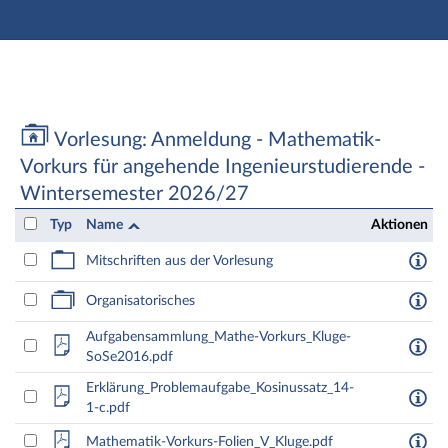
Hauptnavigation
Zweite Navigationsebene
Aktionen
Hauptinhalt
Fußzeile
Vorlesung: Anmeldung - Mathematik-Vorkurs für ange
Vorlesung: Anmeldung - Mathematik-
Vorkurs für angehende Ingenieurstudierende -
Wintersemester 2026/27
Typ
Name
Aktionen
Mitschriften aus der Vorlesung
Organisatorisches
Aufgabensammlung_Mathe-Vorkurs_Kluge-
SoSe2016.pdf
Erklärung_Problemaufgabe_Kosinussatz_14-
1-c.pdf
Mathematik-Vorkurs-Folien_V_Kluge.pdf