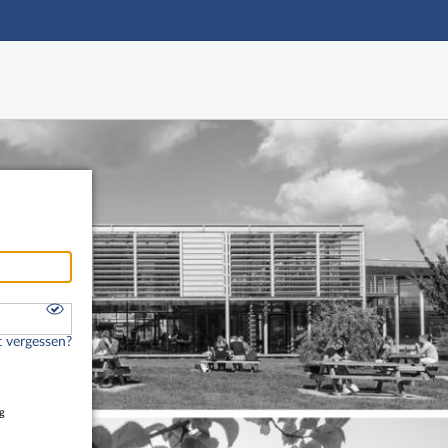
Hauptnavigation
Freier Zugang
Fußzeile
 vergessen?
g