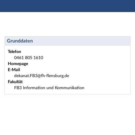
Hauptnavigation
Zweite Navigationsebene
Dritte Navigationsebene
Hauptinhalt
Fußzeile
Fachbereich: FB3 Information und Kommunikation - Ku
Grunddaten
Telefon
0461 805 1610
Homepage
E-Mail
dekanat.FB3@fh-flensburg.de
Fakultät
FB3 Information und Kommunikation