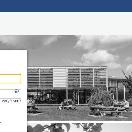
Hauptnavigation
Freier Zugang
Fußzeile
 vergessen?
g