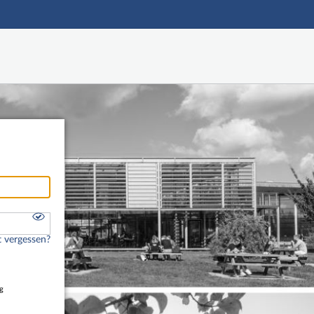
Hauptnavigation
Freier Zugang
Fußzeile
 vergessen?
g