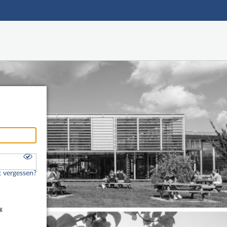
Hauptnavigation
Freier Zugang
Fußzeile
 vergessen?
g