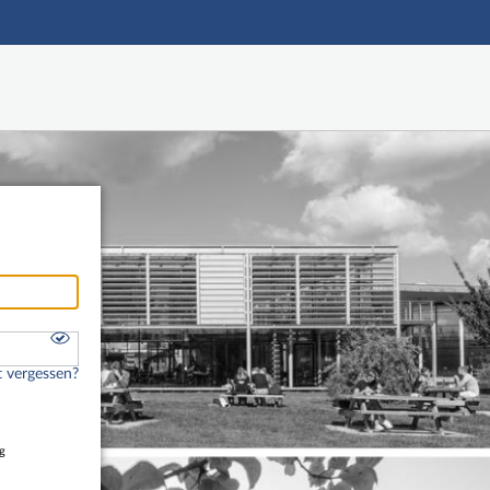
Hauptnavigation
Freier Zugang
Fußzeile
 vergessen?
g