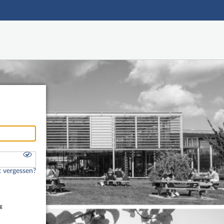
Hauptnavigation
Freier Zugang
Fußzeile
 vergessen?
g