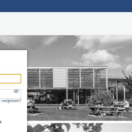
Hauptnavigation
Freier Zugang
Fußzeile
 vergessen?
g