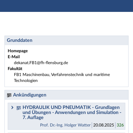
Hauptnavigation
Zweite Navigationsebene
Dritte Navigationsebene
Hauptinhalt
Fußzeile
Fachbereich: FB1 Maschinenbau, Verfahrenstechnik un
Grunddaten
Homepage
E-Mail
dekanat.FB1@fh-flensburg.de
Fakultät
FB1 Maschinenbau, Verfahrenstechnik und maritime
Technologien
Ankündigungen
HYDRAULIK UND PNEUMATIK - Grundlagen
und Übungen - Anwendungen und Simulation -
7. Auflage
Prof. Dr.-Ing. Holger Watter
20.08.2025
326