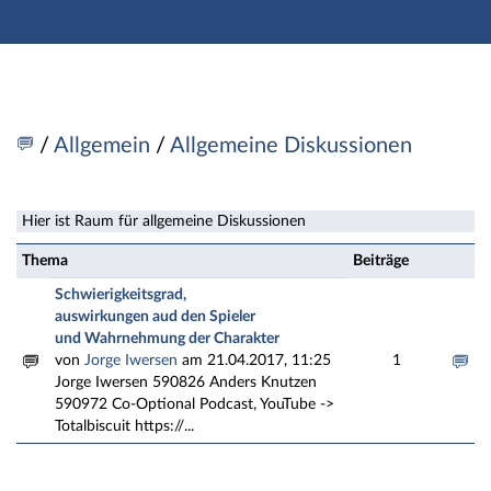
Hauptnavigation
Zweite Navigationsebene
Dritte Navigationsebene
Hauptinhalt
Fußzeile
Einrichtung: Medieninformatik - Forum
/
Allgemein
/
Allgemeine Diskussionen
Hier ist Raum für allgemeine Diskussionen
Thema
Beiträge
Schwierigkeitsgrad,
auswirkungen aud den Spieler
und Wahrnehmung der Charakter
von
Jorge Iwersen
am 21.04.2017, 11:25
1
Jorge Iwersen 590826 Anders Knutzen
590972 Co-Optional Podcast, YouTube ->
Totalbiscuit https://...