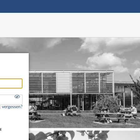
Hauptnavigation
Freier Zugang
Fußzeile
 vergessen?
g