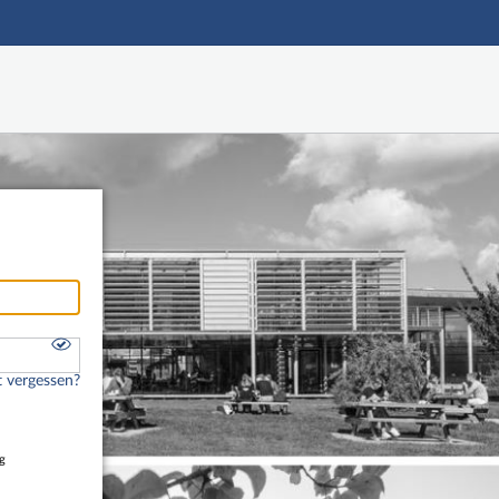
Hauptnavigation
Freier Zugang
Fußzeile
 vergessen?
g