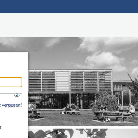
Hauptnavigation
Freier Zugang
Fußzeile
 vergessen?
g